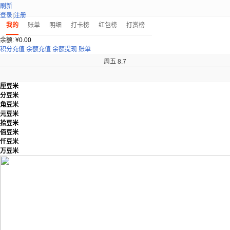
刷新
登录
|
注册
我的
账单
明细
打卡榜
红包榜
打赏榜
余额:
¥
0.00
积分充值
余额充值
余额提现
账单
周五 8.7
厘豆米
分豆米
角豆米
元豆米
拾豆米
佰豆米
仟豆米
万豆米