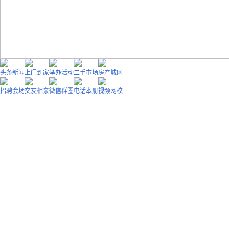
头条新闻
上门到家
举办活动
二手市场
房产城区
招聘会场
交友相亲
微信群圈
电话本册
视频网校