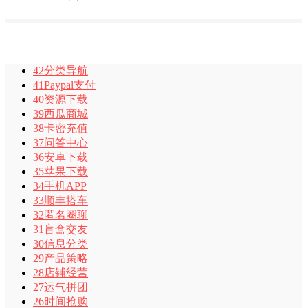
42分类导航
41Paypal支付
40资源下载
39西瓜商城
38卡密充值
37问答中心
36安卓下载
35苹果下载
34手机APP
33顺丰搭车
32匿名圈聊
31盲盒交友
30信息分类
29产品策略
28店铺经营
27运气拼团
26时间抢购