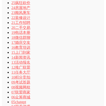
25疯狂砍价
24房屋地产
23顺风乘车
22装修设计
21工作招聘
20二手交易
19电话本册
18微信群聊
17婚庆交友
16教育培训
15上门到家
14新闻资讯
13活动报名
12推广联盟
11任务大厅
10积分竞拍
09考试答题
08视频网校
07联盟商家
06众筹商城
05chatgpt