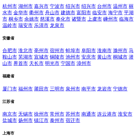
杭州市
湖州市
嘉兴市
宁波市
绍兴市
绍兴市
台州市
温州市
丽
水市
金华市
衢州市
舟山市
建德市
富阳市
临安市
海宁市
平湖
市
桐乡市
余姚市
慈溪市
奉化市
诸暨市
上虞市
嵊州市
临海市
温岭市
瑞安市
乐清市
龙泉市
安徽省
合肥市
淮北市
亳州市
宿州市
蚌埠市
阜阳市
淮南市
滁州市
马
鞍山市
芜湖市
宣城市
铜陵市
池州市
安庆市
黄山市
桐城市
潜
山市
界首市
天长市
明光市
宁国市
漳州市
福建省
厦门市
福州市
莆田市
三明市
泉州市
南平市
龙岩市
宁德市
江苏省
南京市
无锡市
徐州市
常州市
苏州市
南通市
连云港市
淮安市
盐城市
扬州市
镇江市
泰州市
宿迁市
上海市