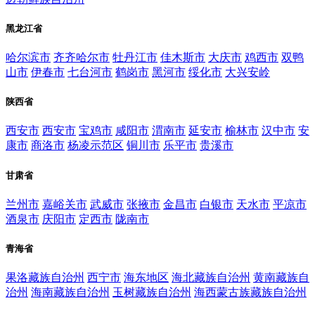
黑龙江省
哈尔滨市
齐齐哈尔市
牡丹江市
佳木斯市
大庆市
鸡西市
双鸭
山市
伊春市
七台河市
鹤岗市
黑河市
绥化市
大兴安岭
陕西省
西安市
西安市
宝鸡市
咸阳市
渭南市
延安市
榆林市
汉中市
安
康市
商洛市
杨凌示范区
铜川市
乐平市
贵溪市
甘肃省
兰州市
嘉峪关市
武威市
张掖市
金昌市
白银市
天水市
平凉市
酒泉市
庆阳市
定西市
陇南市
青海省
果洛藏族自治州
西宁市
海东地区
海北藏族自治州
黄南藏族自
治州
海南藏族自治州
玉树藏族自治州
海西蒙古族藏族自治州