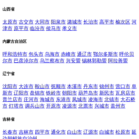
山西省
太原市
古交市
大同市
阳泉市
潞城市
长治市
高平市
榆次区
河
津市
原平市
临汾市
侯马市
孝义市
内蒙古自治区
呼和浩特市
包头市
乌海市
赤峰市
通辽市
鄂尔多斯市
呼伦贝
尔市
巴彦淖尔市
乌兰察布市
兴安盟
锡林郭勒盟
阿拉善盟
辽宁省
沈阳市
大连市
鞍山市
抚顺市
本溪市
丹东市
锦州市
营口市
阜
新市
辽阳市
盘锦市
铁岭市
朝阳市
葫芦岛市
新民市
瓦房店市
普兰店市
庄河市
海城市
东港市
凤城市
凌海市
北镇市
大石桥
市
灯塔市
调兵山市
开原市
凌源市
北票市
兴城市
盖州市
吉林省
长春市
吉林市
四平市
通化市
白山市
辽源市
白城市
松原市
延
边朝鲜族自治州