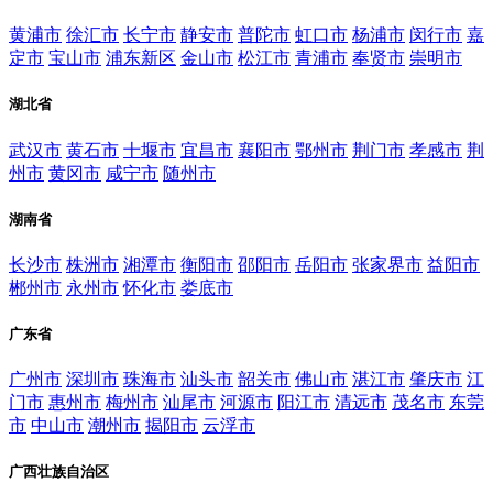
黄浦市
徐汇市
长宁市
静安市
普陀市
虹口市
杨浦市
闵行市
嘉
定市
宝山市
浦东新区
金山市
松江市
青浦市
奉贤市
崇明市
湖北省
武汉市
黄石市
十堰市
宜昌市
襄阳市
鄂州市
荆门市
孝感市
荆
州市
黄冈市
咸宁市
随州市
湖南省
长沙市
株洲市
湘潭市
衡阳市
邵阳市
岳阳市
张家界市
益阳市
郴州市
永州市
怀化市
娄底市
广东省
广州市
深圳市
珠海市
汕头市
韶关市
佛山市
湛江市
肇庆市
江
门市
惠州市
梅州市
汕尾市
河源市
阳江市
清远市
茂名市
东莞
市
中山市
潮州市
揭阳市
云浮市
广西壮族自治区