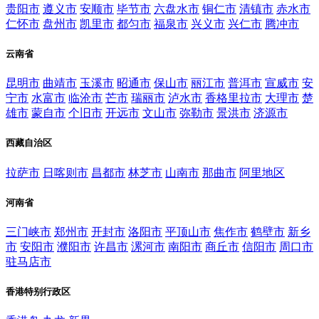
贵阳市
遵义市
安顺市
毕节市
六盘水市
铜仁市
清镇市
赤水市
仁怀市
盘州市
凯里市
都匀市
福泉市
兴义市
兴仁市
腾冲市
云南省
昆明市
曲靖市
玉溪市
昭通市
保山市
丽江市
普洱市
宣威市
安
宁市
水富市
临沧市
芒市
瑞丽市
泸水市
香格里拉市
大理市
楚
雄市
蒙自市
个旧市
开远市
文山市
弥勒市
景洪市
济源市
西藏自治区
拉萨市
日喀则市
昌都市
林芝市
山南市
那曲市
阿里地区
河南省
三门峡市
郑州市
开封市
洛阳市
平顶山市
焦作市
鹤壁市
新乡
市
安阳市
濮阳市
许昌市
漯河市
南阳市
商丘市
信阳市
周口市
驻马店市
香港特别行政区