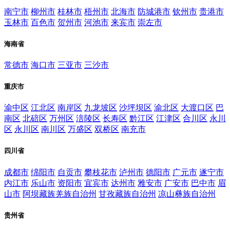
南宁市
柳州市
桂林市
梧州市
北海市
防城港市
钦州市
贵港市
玉林市
百色市
贺州市
河池市
来宾市
崇左市
海南省
常德市
海口市
三亚市
三沙市
重庆市
渝中区
江北区
南岸区
九龙坡区
沙坪坝区
渝北区
大渡口区
巴
南区
北碚区
万州区
涪陵区
长寿区
黔江区
江津区
合川区
永川
区
永川区
南川区
万盛区
双桥区
南充市
四川省
成都市
绵阳市
自贡市
攀枝花市
泸州市
德阳市
广元市
遂宁市
内江市
乐山市
资阳市
宜宾市
达州市
雅安市
广安市
巴中市
眉
山市
阿坝藏族羌族自治州
甘孜藏族自治州
凉山彝族自治州
贵州省