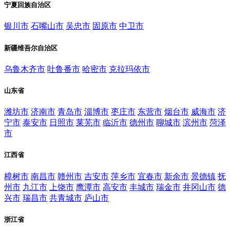
宁夏回族自治区
银川市
石嘴山市
吴忠市
固原市
中卫市
新疆维吾尔自治区
乌鲁木齐市
吐鲁番市
哈密市
克拉玛依市
山东省
潍坊市
济南市
青岛市
淄博市
枣庄市
东营市
烟台市
威海市
济
宁市
泰安市
日照市
莱芜市
临沂市
德州市
聊城市
滨州市
菏泽
市
江西省
樟树市
南昌市
赣州市
吉安市
萍乡市
宜春市
新余市
景德镇
抚
州市
九江市
上饶市
鹰潭市
高安市
丰城市
瑞金市
井冈山市
德
兴市
瑞昌市
共青城市
庐山市
浙江省