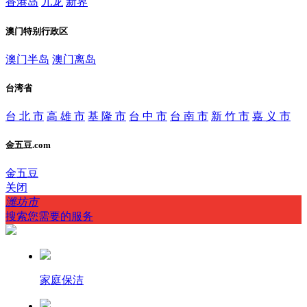
香港岛
九龙
新界
澳门特别行政区
澳门半岛
澳门离岛
台湾省
台 北 市
高 雄 市
基 隆 市
台 中 市
台 南 市
新 竹 市
嘉 义 市
金五豆.com
金五豆
关闭
潍坊市
搜索您需要的服务
家庭保洁