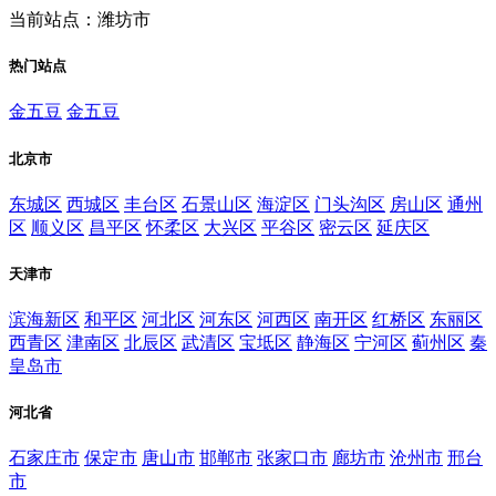
当前站点：潍坊市
热门站点
金五豆
金五豆
北京市
东城区
西城区
丰台区
石景山区
海淀区
门头沟区
房山区
通州
区
顺义区
昌平区
怀柔区
大兴区
平谷区
密云区
延庆区
天津市
滨海新区
和平区
河北区
河东区
河西区
南开区
红桥区
东丽区
西青区
津南区
北辰区
武清区
宝坻区
静海区
宁河区
蓟州区
秦
皇岛市
河北省
石家庄市
保定市
唐山市
邯郸市
张家口市
廊坊市
沧州市
邢台
市