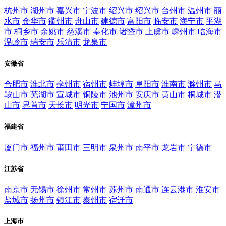
杭州市
湖州市
嘉兴市
宁波市
绍兴市
绍兴市
台州市
温州市
丽
水市
金华市
衢州市
舟山市
建德市
富阳市
临安市
海宁市
平湖
市
桐乡市
余姚市
慈溪市
奉化市
诸暨市
上虞市
嵊州市
临海市
温岭市
瑞安市
乐清市
龙泉市
安徽省
合肥市
淮北市
亳州市
宿州市
蚌埠市
阜阳市
淮南市
滁州市
马
鞍山市
芜湖市
宣城市
铜陵市
池州市
安庆市
黄山市
桐城市
潜
山市
界首市
天长市
明光市
宁国市
漳州市
福建省
厦门市
福州市
莆田市
三明市
泉州市
南平市
龙岩市
宁德市
江苏省
南京市
无锡市
徐州市
常州市
苏州市
南通市
连云港市
淮安市
盐城市
扬州市
镇江市
泰州市
宿迁市
上海市