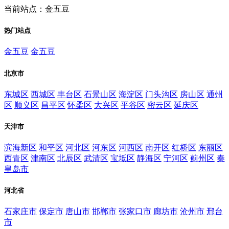
当前站点：金五豆
热门站点
金五豆
金五豆
北京市
东城区
西城区
丰台区
石景山区
海淀区
门头沟区
房山区
通州
区
顺义区
昌平区
怀柔区
大兴区
平谷区
密云区
延庆区
天津市
滨海新区
和平区
河北区
河东区
河西区
南开区
红桥区
东丽区
西青区
津南区
北辰区
武清区
宝坻区
静海区
宁河区
蓟州区
秦
皇岛市
河北省
石家庄市
保定市
唐山市
邯郸市
张家口市
廊坊市
沧州市
邢台
市