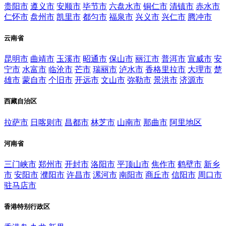
贵阳市
遵义市
安顺市
毕节市
六盘水市
铜仁市
清镇市
赤水市
仁怀市
盘州市
凯里市
都匀市
福泉市
兴义市
兴仁市
腾冲市
云南省
昆明市
曲靖市
玉溪市
昭通市
保山市
丽江市
普洱市
宣威市
安
宁市
水富市
临沧市
芒市
瑞丽市
泸水市
香格里拉市
大理市
楚
雄市
蒙自市
个旧市
开远市
文山市
弥勒市
景洪市
济源市
西藏自治区
拉萨市
日喀则市
昌都市
林芝市
山南市
那曲市
阿里地区
河南省
三门峡市
郑州市
开封市
洛阳市
平顶山市
焦作市
鹤壁市
新乡
市
安阳市
濮阳市
许昌市
漯河市
南阳市
商丘市
信阳市
周口市
驻马店市
香港特别行政区