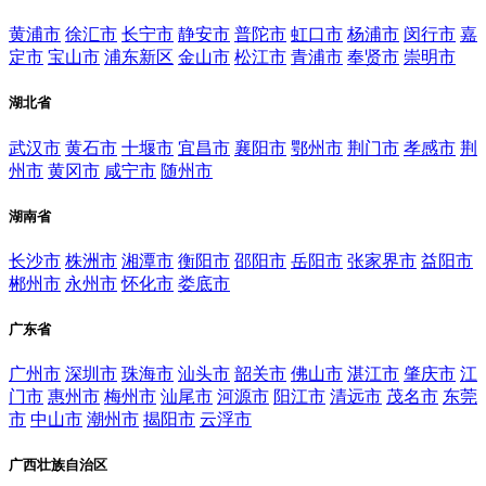
黄浦市
徐汇市
长宁市
静安市
普陀市
虹口市
杨浦市
闵行市
嘉
定市
宝山市
浦东新区
金山市
松江市
青浦市
奉贤市
崇明市
湖北省
武汉市
黄石市
十堰市
宜昌市
襄阳市
鄂州市
荆门市
孝感市
荆
州市
黄冈市
咸宁市
随州市
湖南省
长沙市
株洲市
湘潭市
衡阳市
邵阳市
岳阳市
张家界市
益阳市
郴州市
永州市
怀化市
娄底市
广东省
广州市
深圳市
珠海市
汕头市
韶关市
佛山市
湛江市
肇庆市
江
门市
惠州市
梅州市
汕尾市
河源市
阳江市
清远市
茂名市
东莞
市
中山市
潮州市
揭阳市
云浮市
广西壮族自治区