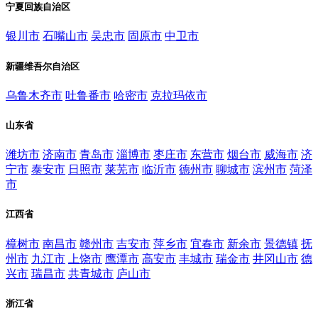
宁夏回族自治区
银川市
石嘴山市
吴忠市
固原市
中卫市
新疆维吾尔自治区
乌鲁木齐市
吐鲁番市
哈密市
克拉玛依市
山东省
潍坊市
济南市
青岛市
淄博市
枣庄市
东营市
烟台市
威海市
济
宁市
泰安市
日照市
莱芜市
临沂市
德州市
聊城市
滨州市
菏泽
市
江西省
樟树市
南昌市
赣州市
吉安市
萍乡市
宜春市
新余市
景德镇
抚
州市
九江市
上饶市
鹰潭市
高安市
丰城市
瑞金市
井冈山市
德
兴市
瑞昌市
共青城市
庐山市
浙江省