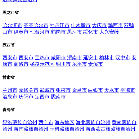
黑龙江省
哈尔滨市
齐齐哈尔市
牡丹江市
佳木斯市
大庆市
鸡西市
双鸭
山市
伊春市
七台河市
鹤岗市
黑河市
绥化市
大兴安岭
陕西省
西安市
西安市
宝鸡市
咸阳市
渭南市
延安市
榆林市
汉中市
安
康市
商洛市
杨凌示范区
铜川市
乐平市
贵溪市
甘肃省
兰州市
嘉峪关市
武威市
张掖市
金昌市
白银市
天水市
平凉市
酒泉市
庆阳市
定西市
陇南市
青海省
果洛藏族自治州
西宁市
海东地区
海北藏族自治州
黄南藏族自
治州
海南藏族自治州
玉树藏族自治州
海西蒙古族藏族自治州