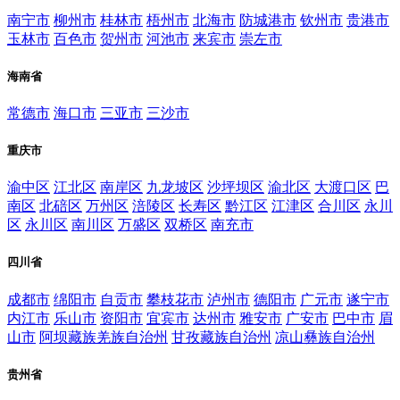
南宁市
柳州市
桂林市
梧州市
北海市
防城港市
钦州市
贵港市
玉林市
百色市
贺州市
河池市
来宾市
崇左市
海南省
常德市
海口市
三亚市
三沙市
重庆市
渝中区
江北区
南岸区
九龙坡区
沙坪坝区
渝北区
大渡口区
巴
南区
北碚区
万州区
涪陵区
长寿区
黔江区
江津区
合川区
永川
区
永川区
南川区
万盛区
双桥区
南充市
四川省
成都市
绵阳市
自贡市
攀枝花市
泸州市
德阳市
广元市
遂宁市
内江市
乐山市
资阳市
宜宾市
达州市
雅安市
广安市
巴中市
眉
山市
阿坝藏族羌族自治州
甘孜藏族自治州
凉山彝族自治州
贵州省