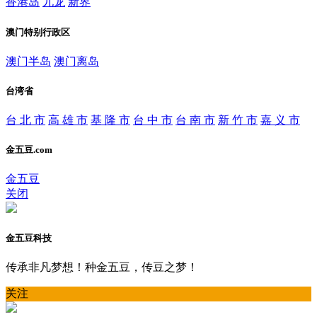
香港岛
九龙
新界
澳门特别行政区
澳门半岛
澳门离岛
台湾省
台 北 市
高 雄 市
基 隆 市
台 中 市
台 南 市
新 竹 市
嘉 义 市
金五豆.com
金五豆
关闭
金五豆科技
传承非凡梦想！种金五豆，传豆之梦！
关注