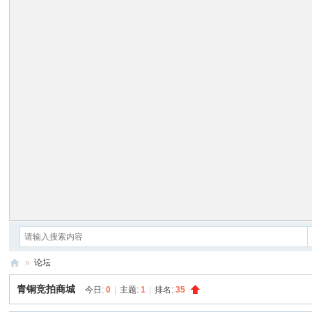
»
论坛
爵
青铜竞拍商城
今日:
0
|
主题:
1
|
排名:
35
世