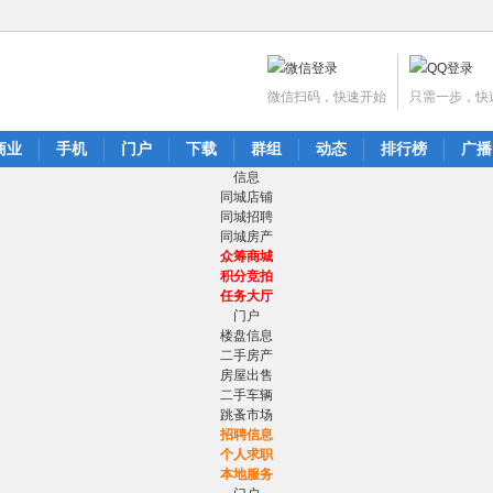
微信扫码，快速开始
只需一步，快
商业
手机
门户
下载
群组
动态
排行榜
广播
信息
同城店铺
同城招聘
同城房产
众筹商城
积分竞拍
任务大厅
门户
楼盘信息
二手房产
房屋出售
二手车辆
跳蚤市场
招聘信息
个人求职
本地服务